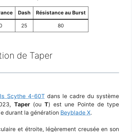
rance
Dash
Résistance au Burst
0
25
80
tion de Taper
lls Scythe 4-60T
dans le cadre du système
2023,
Taper
(ou
T
) est une Pointe de type
tie durant la génération
Beyblade X
.
culaire et étroite, légèrement creusée en son