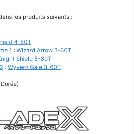
ans les produits suivants :
hield 4-80T
me 1
:
Wizard Arrow 3-60T
Knight Shield 5-80T
 2
:
Wyvern Gale 3-60T
 Dorée)