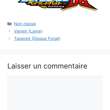
Catégories
Non classé
Vanish (Lame)
Tapered (Disque Forgé)
Laisser un commentaire
Commentaire