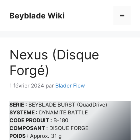
Aller
au
Beyblade Wiki
Menu
contenu
Nexus (Disque
Forgé)
1 février 2024
par
Blader Flow
SERIE :
BEYBLADE BURST (QuadDrive)
SYSTEME :
DYNAMITE BATTLE
CODE PRODUIT :
B-180
COMPOSANT :
DISQUE FORGE
POIDS :
Approx. 31 g