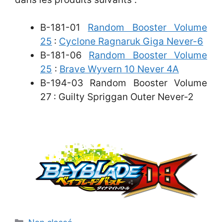
B-181-01
Random Booster Volume
25
:
Cyclone Ragnaruk Giga Never-6
B-181-06
Random Booster Volume
25
:
Brave Wyvern 10 Never 4A
B-194-03 Random Booster Volume
27
: Guilty Spriggan Outer Never-2
Catégories