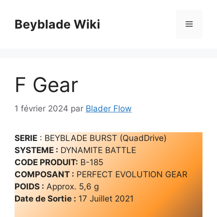
Aller
au
Beyblade Wiki
Menu
contenu
F Gear
1 février 2024
par
Blader Flow
SERIE
: BEYBLADE BURST (QuadDrive)
SYSTEME :
DYNAMITE BATTLE
CODE PRODUIT:
B-185
COMPOSANT :
PERFECT EVOLUTION GEAR
POIDS :
Approx. 5,6 g
Date de Sortie :
17 Juillet 2021