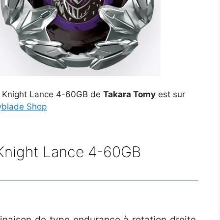
e Knight Lance 4-60GB de
Takara Tomy
est sur
yblade Shop
 Knight Lance 4-60GB
naison de type endurance à rotation droite,