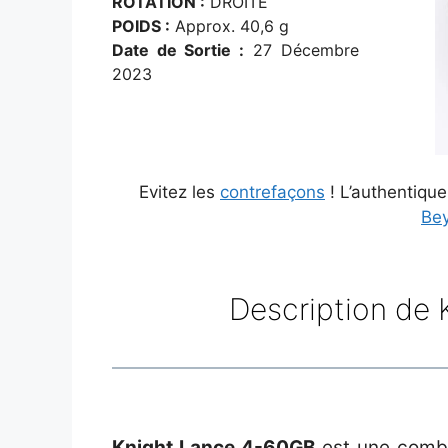
ROTATION :
DROITE
POIDS :
Approx. 40,6 g
Date de Sortie :
27 Décembre
2023
Evitez les
contrefaçons
! L’authentiqu
Be
Description de
Knight Lance 4-60GB
est une combi