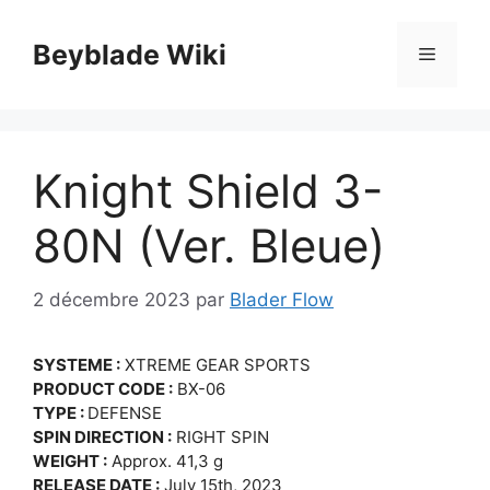
Aller
au
Beyblade Wiki
Menu
contenu
Knight Shield 3-
80N (Ver. Bleue)
2 décembre 2023
par
Blader Flow
SYSTEME :
XTREME GEAR SPORTS
PRODUCT CODE :
BX-06
TYPE :
DEFENSE
SPIN DIRECTION :
RIGHT SPIN
WEIGHT :
Approx. 41,3 g
RELEASE DATE :
July 15th, 2023