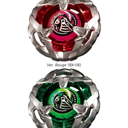
Ver
.
Rouge
(BX-08)