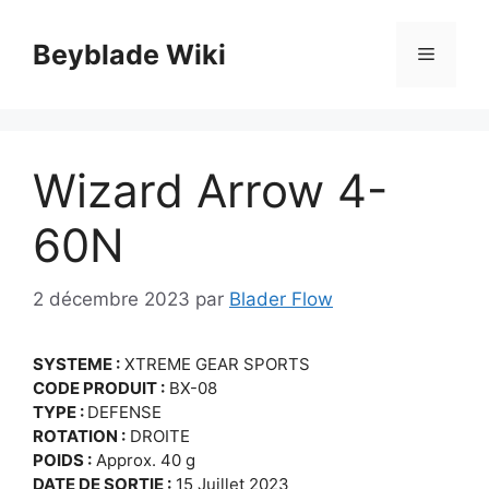
Aller
au
Beyblade Wiki
Menu
contenu
Wizard Arrow 4-
60N
2 décembre 2023
par
Blader Flow
SYSTEME :
XTREME GEAR SPORTS
CODE
PRODUIT
:
BX-08
TYPE :
DEFENSE
ROTATION :
DROITE
POIDS :
Approx. 40 g
DATE DE SORTIE :
15 Juillet 2023