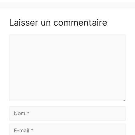
Laisser un commentaire
Commentaire
Nom
E-
mail