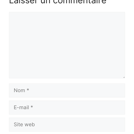
Laisser un commentaire
Commentaire
Nom
E-
mail
Site
web