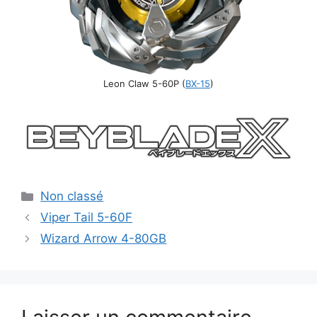
Leon Claw 5-60P (
BX-15
)
Catégories
Non classé
Viper Tail 5-60F
Wizard Arrow 4-80GB