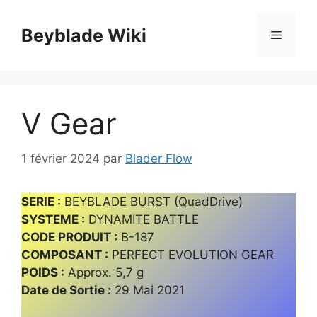
Aller
au
Beyblade Wiki
Menu
contenu
V Gear
1 février 2024
par
Blader Flow
SERIE :
BEYBLADE BURST (QuadDrive)
SYSTEME :
DYNAMITE BATTLE
CODE PRODUIT :
B-187
COMPOSANT :
PERFECT EVOLUTION GEAR
POIDS :
Approx. 5,7 g
Date de Sortie :
29 Mai 2021