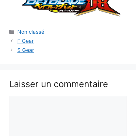
Catégories
Non classé
F Gear
S Gear
Laisser un commentaire
Commentaire